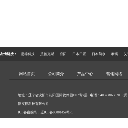
友情链接：
是德科技
艾德克斯
鼎阳
日本日置
日本菊水
泰琪
艾
网站首页
公司简介
产品中心
营销网络
地址：辽宁省沈阳市沈阳国际软件园D07号5层 电话：400-080-3870 （周
阳实拓科技有限公司
ICP备案编号：
辽ICP备08001459号-1