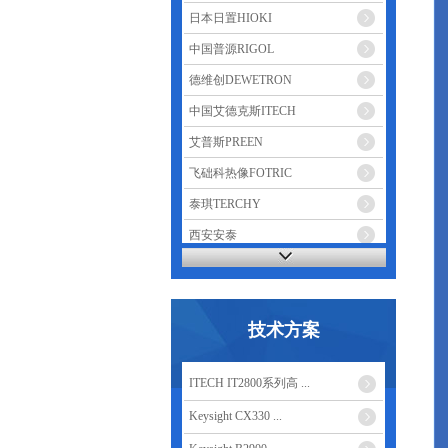
日本日置HIOKI
中国普源RIGOL
德维创DEWETRON
中国艾德克斯ITECH
艾普斯PREEN
飞础科热像FOTRIC
泰琪TERCHY
西安安泰
鼎阳 SIGLENT
技术方案
ITECH IT2800系列高 ...
Keysight CX330 ...